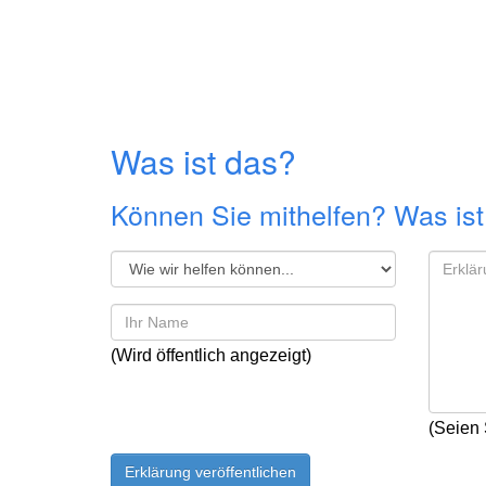
Was ist das?
Können Sie mithelfen? Was ist
(Wird öffentlich angezeigt)
(Seien 