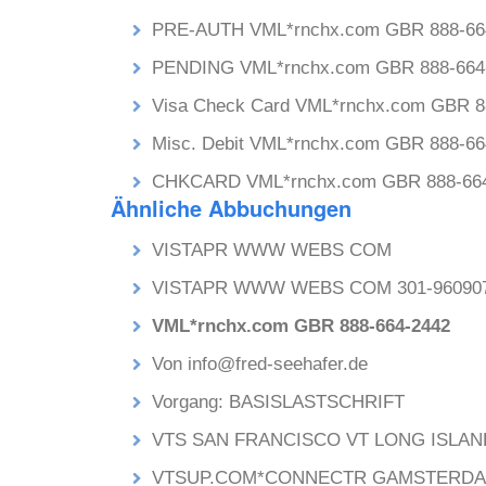
PRE-AUTH VML*rnchx.com GBR 888-66
PENDING VML*rnchx.com GBR 888-664
Visa Check Card VML*rnchx.com GBR 8
Misc. Debit VML*rnchx.com GBR 888-66
CHKCARD VML*rnchx.com GBR 888-66
Ähnliche Abbuchungen
VISTAPR WWW WEBS COM
VISTAPR WWW WEBS COM 301-96090
VML*rnchx.com GBR 888-664-2442
Von info@fred-seehafer.de
Vorgang: BASISLASTSCHRIFT
VTS SAN FRANCISCO VT LONG ISLAN
VTSUP.COM*CONNECTR GAMSTERD