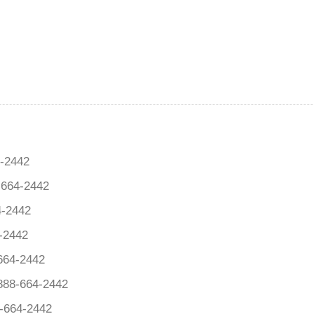
-2442
664-2442
-2442
-2442
64-2442
88-664-2442
664-2442