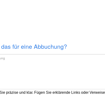
 das für eine Abbuchung?
Sie präzise und klar. Fügen Sie erklärende Links oder Verweise