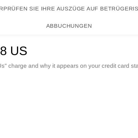
RPRÜFEN SIE IHRE AUSZÜGE AUF BETRÜGERI
ABBUCHUNGEN
58 US
" charge and why it appears on your credit card st